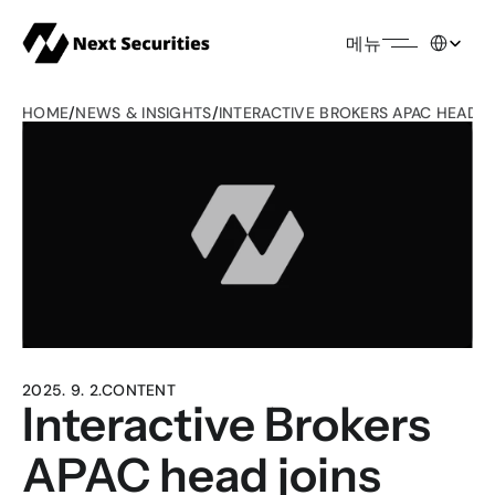
Select Lang
메뉴
HOME
/
NEWS & INSIGHTS
/
INTERACTIVE BROKERS APAC HEAD J
2025. 9. 2.
CONTENT
Interactive Brokers 
APAC head joins 